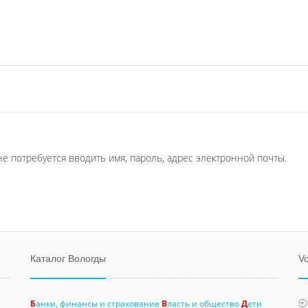
не потребуется вводить имя, пароль, адрес электронной почты.
Каталог Вологды
Vo
Б
анки, финансы и страхование
В
ласть и общество
Д
ети