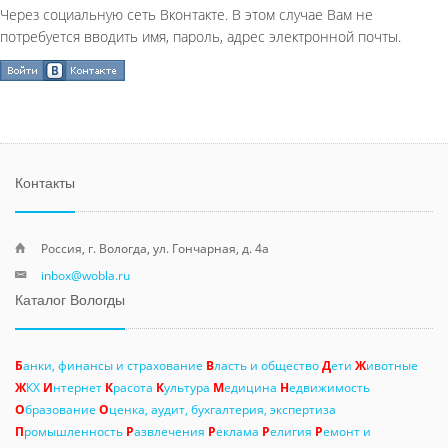
Через социальную сеть Вконтакте. В этом случае Вам не
потребуется вводить имя, пароль, адрес электронной почты.
Контакты
Россия, г. Вологда, ул. Гончарная, д. 4а
inbox@wobla.ru
Каталог Вологды
Б
анки, финансы и страхование
В
ласть и общество
Д
ети
Ж
ивотные
Ж
КХ
И
нтернет
К
расота
К
ультура
М
едицина
Н
едвижимость
О
бразование
О
ценка, аудит, бухгалтерия, экспертиза
П
ромышленность
Р
азвлечения
Р
еклама
Р
елигия
Р
емонт и