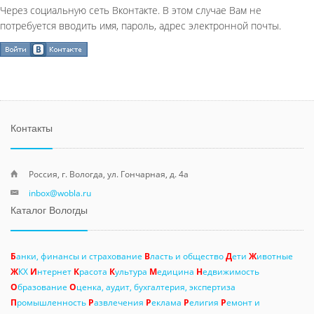
Через социальную сеть Вконтакте. В этом случае Вам не
потребуется вводить имя, пароль, адрес электронной почты.
Контакты
Россия, г. Вологда, ул. Гончарная, д. 4а
inbox@wobla.ru
Каталог Вологды
Б
анки, финансы и страхование
В
ласть и общество
Д
ети
Ж
ивотные
Ж
КХ
И
нтернет
К
расота
К
ультура
М
едицина
Н
едвижимость
О
бразование
О
ценка, аудит, бухгалтерия, экспертиза
П
ромышленность
Р
азвлечения
Р
еклама
Р
елигия
Р
емонт и