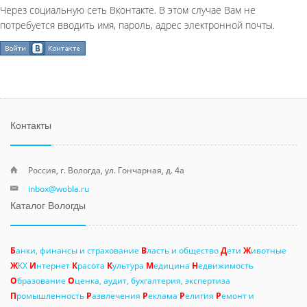
Через социальную сеть Вконтакте. В этом случае Вам не
потребуется вводить имя, пароль, адрес электронной почты.
Контакты
Россия, г. Вологда, ул. Гончарная, д. 4а
inbox@wobla.ru
Каталог Вологды
Б
анки, финансы и страхование
В
ласть и общество
Д
ети
Ж
ивотные
Ж
КХ
И
нтернет
К
расота
К
ультура
М
едицина
Н
едвижимость
О
бразование
О
ценка, аудит, бухгалтерия, экспертиза
П
ромышленность
Р
азвлечения
Р
еклама
Р
елигия
Р
емонт и