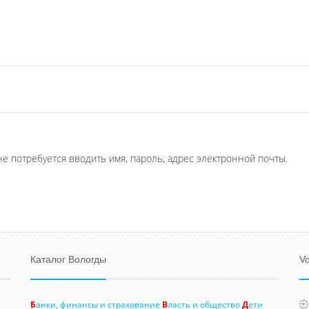
не потребуется вводить имя, пароль, адрес электронной почты.
Каталог Вологды
Vo
Б
анки, финансы и страхование
В
ласть и общество
Д
ети