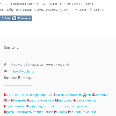
Через социальную сеть Вконтакте. В этом случае Вам не
потребуется вводить имя, пароль, адрес электронной почты.
Контакты
Россия, г. Вологда, ул. Гончарная, д. 4а
inbox@wobla.ru
Каталог Вологды
Б
анки, финансы и страхование
В
ласть и общество
Д
ети
Ж
ивотные
Ж
КХ
И
нтернет
К
расота
К
ультура
М
едицина
Н
едвижимость
О
бразование
О
ценка, аудит, бухгалтерия, экспертиза
П
ромышленность
Р
азвлечения
Р
еклама
Р
елигия
Р
емонт и