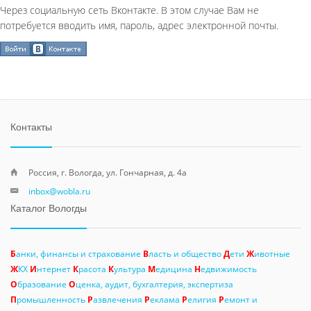
Через социальную сеть Вконтакте. В этом случае Вам не
потребуется вводить имя, пароль, адрес электронной почты.
Контакты
Россия, г. Вологда, ул. Гончарная, д. 4а
inbox@wobla.ru
Каталог Вологды
Б
анки, финансы и страхование
В
ласть и общество
Д
ети
Ж
ивотные
Ж
КХ
И
нтернет
К
расота
К
ультура
М
едицина
Н
едвижимость
О
бразование
О
ценка, аудит, бухгалтерия, экспертиза
П
ромышленность
Р
азвлечения
Р
еклама
Р
елигия
Р
емонт и