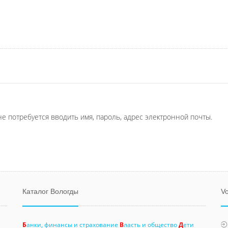
не потребуется вводить имя, пароль, адрес электронной почты.
Каталог Вологды
Vo
Б
анки, финансы и страхование
В
ласть и общество
Д
ети