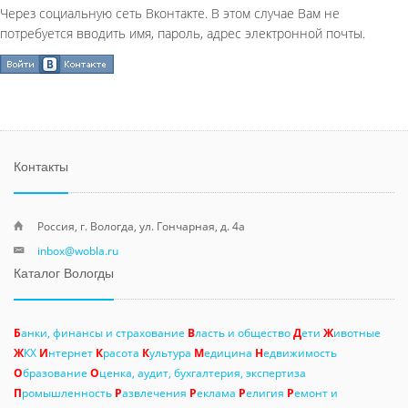
Через социальную сеть Вконтакте. В этом случае Вам не
потребуется вводить имя, пароль, адрес электронной почты.
Контакты
Россия, г. Вологда, ул. Гончарная, д. 4а
inbox@wobla.ru
Каталог Вологды
Б
анки, финансы и страхование
В
ласть и общество
Д
ети
Ж
ивотные
Ж
КХ
И
нтернет
К
расота
К
ультура
М
едицина
Н
едвижимость
О
бразование
О
ценка, аудит, бухгалтерия, экспертиза
П
ромышленность
Р
азвлечения
Р
еклама
Р
елигия
Р
емонт и