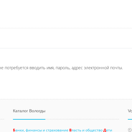
не потребуется вводить имя, пароль, адрес электронной почты.
Каталог Вологды
Vo
Б
анки, финансы и страхование
В
ласть и общество
Д
ети