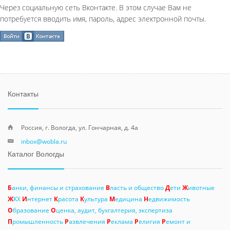
Через социальную сеть Вконтакте. В этом случае Вам не
потребуется вводить имя, пароль, адрес электронной почты.
Контакты
Россия, г. Вологда, ул. Гончарная, д. 4а
inbox@wobla.ru
Каталог Вологды
Б
анки, финансы и страхование
В
ласть и общество
Д
ети
Ж
ивотные
Ж
КХ
И
нтернет
К
расота
К
ультура
М
едицина
Н
едвижимость
О
бразование
О
ценка, аудит, бухгалтерия, экспертиза
П
ромышленность
Р
азвлечения
Р
еклама
Р
елигия
Р
емонт и