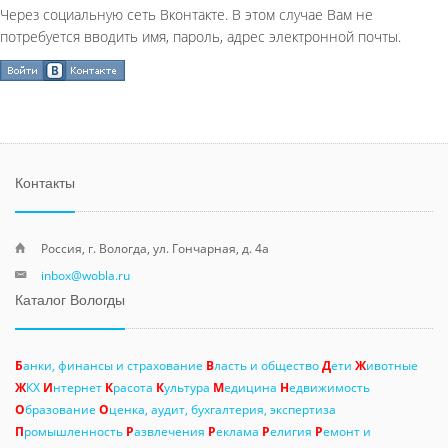
Через социальную сеть Вконтакте. В этом случае Вам не
потребуется вводить имя, пароль, адрес электронной почты.
Контакты
Россия, г. Вологда, ул. Гончарная, д. 4а
inbox@wobla.ru
Каталог Вологды
Б
анки, финансы и страхование
В
ласть и общество
Д
ети
Ж
ивотные
Ж
КХ
И
нтернет
К
расота
К
ультура
М
едицина
Н
едвижимость
О
бразование
О
ценка, аудит, бухгалтерия, экспертиза
П
ромышленность
Р
азвлечения
Р
еклама
Р
елигия
Р
емонт и