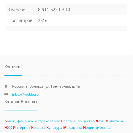
Телефон:
8-911-523-09-10
Просмотров:
2516
Контакты
Россия, г. Вологда, ул. Гончарная, д. 4а
inbox@wobla.ru
Каталог Вологды
Б
анки, финансы и страхование
В
ласть и общество
Д
ети
Ж
ивотные
Ж
КХ
И
нтернет
К
расота
К
ультура
М
едицина
Н
едвижимость