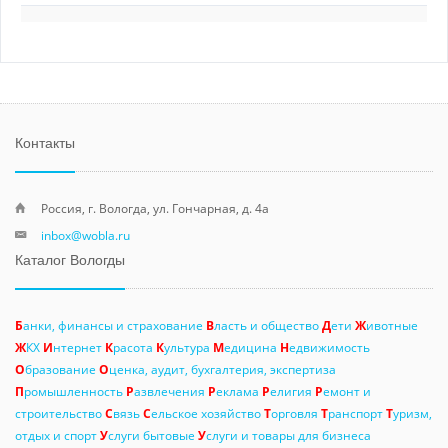
Контакты
Россия, г. Вологда, ул. Гончарная, д. 4а
inbox@wobla.ru
Каталог Вологды
Б
анки, финансы и страхование
В
ласть и общество
Д
ети
Ж
ивотные
Ж
КХ
И
нтернет
К
расота
К
ультура
М
едицина
Н
едвижимость
О
бразование
О
ценка, аудит, бухгалтерия, экспертиза
П
ромышленность
Р
азвлечения
Р
еклама
Р
елигия
Р
емонт и
строительство
С
вязь
С
ельское хозяйство
Т
орговля
Т
ранспорт
Т
уризм,
отдых и спорт
У
слуги бытовые
У
слуги и товары для бизнеса