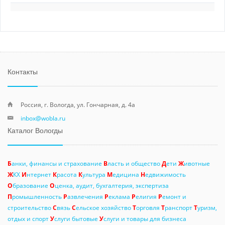
Контакты
Россия, г. Вологда, ул. Гончарная, д. 4а
inbox@wobla.ru
Каталог Вологды
Б
анки, финансы и страхование
В
ласть и общество
Д
ети
Ж
ивотные
Ж
КХ
И
нтернет
К
расота
К
ультура
М
едицина
Н
едвижимость
О
бразование
О
ценка, аудит, бухгалтерия, экспертиза
П
ромышленность
Р
азвлечения
Р
еклама
Р
елигия
Р
емонт и
строительство
С
вязь
С
ельское хозяйство
Т
орговля
Т
ранспорт
Т
уризм,
отдых и спорт
У
слуги бытовые
У
слуги и товары для бизнеса