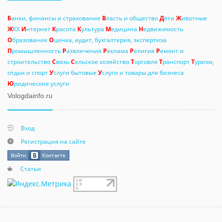
Б
анки, финансы и страхование
В
ласть и общество
Д
ети
Ж
ивотные
Ж
КХ
И
нтернет
К
расота
К
ультура
М
едицина
Н
едвижимость
О
бразование
О
ценка, аудит, бухгалтерия, экспертиза
П
ромышленность
Р
азвлечения
Р
еклама
Р
елигия
Р
емонт и
строительство
С
вязь
С
ельское хозяйство
Т
орговля
Т
ранспорт
Т
уризм,
отдых и спорт
У
слуги бытовые
У
слуги и товары для бизнеса
Ю
ридические услуги
Vologdainfo.ru
Вход
Регистрация на сайте
Статьи