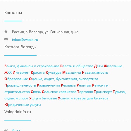
Контакты
Россия, г. Вологда, ул. Гончарная, д. 4а
inbox@wobla.ru
Каталог Вологды
Б
анки, финансы и страхование
В
ласть и общество
Д
ети
Ж
ивотные
Ж
КХ
И
нтернет
К
расота
К
ультура
М
едицина
Н
едвижимость
О
бразование
О
ценка, аудит, бухгалтерия, экспертиза
П
ромышленность
Р
азвлечения
Р
еклама
Р
елигия
Р
емонт и
строительство
С
вязь
С
ельское хозяйство
Т
орговля
Т
ранспорт
Т
уризм,
отдых и спорт
У
слуги бытовые
У
слуги и товары для бизнеса
Ю
ридические услуги
Vologdainfo.ru
Вход