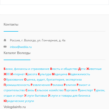
Контакты
Россия, г. Вологда, ул. Гончарная, д. 4а
inbox@wobla.ru
Каталог Вологды
Б
анки, финансы и страхование
В
ласть и общество
Д
ети
Ж
ивотные
Ж
КХ
И
нтернет
К
расота
К
ультура
М
едицина
Н
едвижимость
О
бразование
О
ценка, аудит, бухгалтерия, экспертиза
П
ромышленность
Р
азвлечения
Р
еклама
Р
елигия
Р
емонт и
строительство
С
вязь
С
ельское хозяйство
Т
орговля
Т
ранспорт
Т
уризм,
отдых и спорт
У
слуги бытовые
У
слуги и товары для бизнеса
Ю
ридические услуги
Vologdainfo.ru