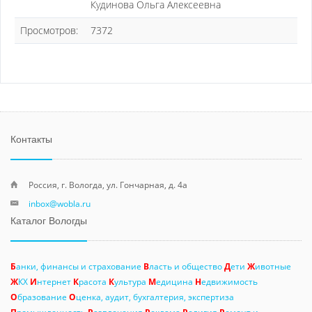
Кудинова Ольга Алексеевна
Просмотров:
7372
Контакты
Россия, г. Вологда, ул. Гончарная, д. 4а
inbox@wobla.ru
Каталог Вологды
Б
анки, финансы и страхование
В
ласть и общество
Д
ети
Ж
ивотные
Ж
КХ
И
нтернет
К
расота
К
ультура
М
едицина
Н
едвижимость
О
бразование
О
ценка, аудит, бухгалтерия, экспертиза