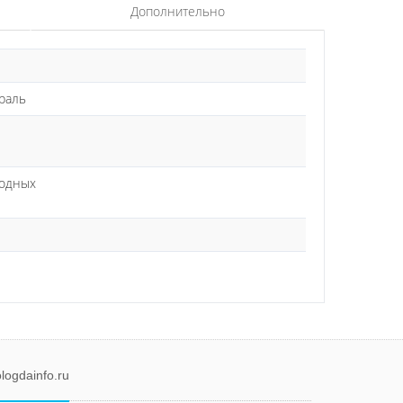
Дополнительно
траль
ходных
logdainfo.ru