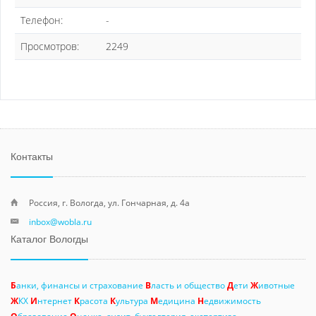
Телефон:
-
Просмотров:
2249
Контакты
Россия, г. Вологда, ул. Гончарная, д. 4а
inbox@wobla.ru
Каталог Вологды
Б
анки, финансы и страхование
В
ласть и общество
Д
ети
Ж
ивотные
Ж
КХ
И
нтернет
К
расота
К
ультура
М
едицина
Н
едвижимость