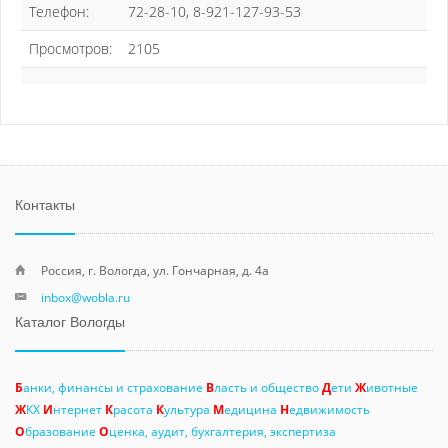
Телефон:
72-28-10, 8-921-127-93-53
Просмотров:
2105
Контакты
Россия, г. Вологда, ул. Гончарная, д. 4а
inbox@wobla.ru
Каталог Вологды
Б
анки, финансы и страхование
В
ласть и общество
Д
ети
Ж
ивотные
Ж
КХ
И
нтернет
К
расота
К
ультура
М
едицина
Н
едвижимость
О
бразование
О
ценка, аудит, бухгалтерия, экспертиза