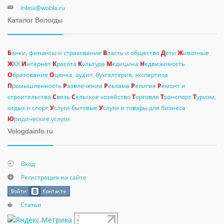
inbox@wobla.ru
Каталог Вологды
Б
анки, финансы и страхование
В
ласть и общество
Д
ети
Ж
ивотные
Ж
КХ
И
нтернет
К
расота
К
ультура
М
едицина
Н
едвижимость
О
бразование
О
ценка, аудит, бухгалтерия, экспертиза
П
ромышленность
Р
азвлечения
Р
еклама
Р
елигия
Р
емонт и
строительство
С
вязь
С
ельское хозяйство
Т
орговля
Т
ранспорт
Т
уризм,
отдых и спорт
У
слуги бытовые
У
слуги и товары для бизнеса
Ю
ридические услуги
Vologdainfo.ru
Вход
Регистрация на сайте
Статьи