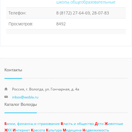
школы общеобразовательные
Телефон:
8 (8172) 27-64-69, 28-07-83
Просмотров:
8492
Контакты
Россия, г. Вологда, ул. Гончарная, д. 4а
inbox@wobla.ru
Каталог Вологды
Б
анки, финансы и страхование
В
ласть и общество
Д
ети
Ж
ивотные
Ж
КХ
И
нтернет
К
расота
К
ультура
М
едицина
Н
едвижимость