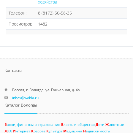
хозяйства
Телефон:
8 (8172) 50-58-35
Просмотров:
1482
Контакты
Россия, г. Вологда, ул. Гончарная, д. 4а
inbox@wobla.ru
Каталог Вологды
Б
анки, финансы и страхование
В
ласть и общество
Д
ети
Ж
ивотные
Ж
КХ
И
нтернет
К
расота
К
ультура
М
едицина
Н
едвижимость