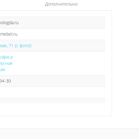
Дополнительно
ologda.ru
smebel.ru
ая, 71 (с фото!)
 офиса
пусная
кая
-94-30