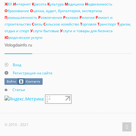
Ж
КХ
И
нтернет
К
расота
К
ультура
М
едицина
Н
едвижимость
О
бразование
О
ценка, аудит, бухгалтерия, экспертиза
П
ромышленность
Р
азвлечения
Р
еклама
Р
елигия
Р
емонт и
строительство
С
вязь
С
ельское хозяйство
Т
орговля
Т
ранспорт
Т
уризм,
отдых и спорт
У
слуги бытовые
У
слуги и товары для бизнеса
Ю
ридические услуги
Vologdainfo.ru
Вход
Регистрация на сайте
Статьи
© 2010 - 2021