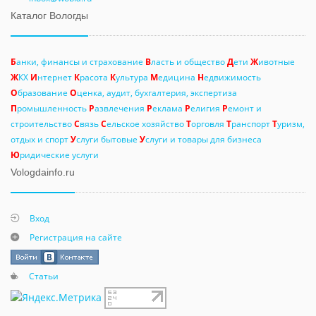
Каталог Вологды
Б
анки, финансы и страхование
В
ласть и общество
Д
ети
Ж
ивотные
Ж
КХ
И
нтернет
К
расота
К
ультура
М
едицина
Н
едвижимость
О
бразование
О
ценка, аудит, бухгалтерия, экспертиза
П
ромышленность
Р
азвлечения
Р
еклама
Р
елигия
Р
емонт и
строительство
С
вязь
С
ельское хозяйство
Т
орговля
Т
ранспорт
Т
уризм,
отдых и спорт
У
слуги бытовые
У
слуги и товары для бизнеса
Ю
ридические услуги
Vologdainfo.ru
Вход
Регистрация на сайте
Статьи