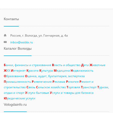
Контакты
Россия, г. Вологда, ул. Гончарная, д. 4а
inbox@wobla.ru
Каталог Вологды
Б
анки, финансы и страхование
В
ласть и общество
Д
ети
Ж
ивотные
Ж
КХ
И
нтернет
К
расота
К
ультура
М
едицина
Н
едвижимость
О
бразование
О
ценка, аудит, бухгалтерия, экспертиза
П
ромышленность
Р
азвлечения
Р
еклама
Р
елигия
Р
емонт и
строительство
С
вязь
С
ельское хозяйство
Т
орговля
Т
ранспорт
Т
уризм,
отдых и спорт
У
слуги бытовые
У
слуги и товары для бизнеса
Ю
ридические услуги
Vologdainfo.ru