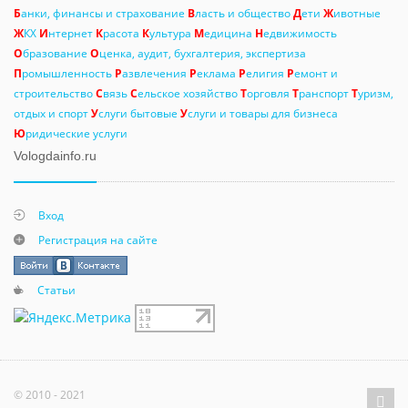
Б
анки, финансы и страхование
В
ласть и общество
Д
ети
Ж
ивотные
Ж
КХ
И
нтернет
К
расота
К
ультура
М
едицина
Н
едвижимость
О
бразование
О
ценка, аудит, бухгалтерия, экспертиза
П
ромышленность
Р
азвлечения
Р
еклама
Р
елигия
Р
емонт и
строительство
С
вязь
С
ельское хозяйство
Т
орговля
Т
ранспорт
Т
уризм,
отдых и спорт
У
слуги бытовые
У
слуги и товары для бизнеса
Ю
ридические услуги
Vologdainfo.ru
Вход
Регистрация на сайте
Статьи
© 2010 - 2021