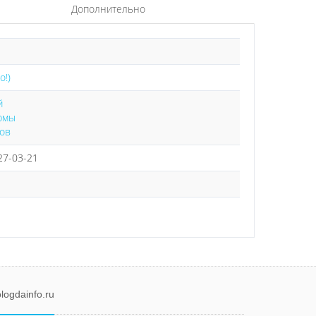
Дополнительно
о!)
й
рмы
ов
 27-03-21
logdainfo.ru