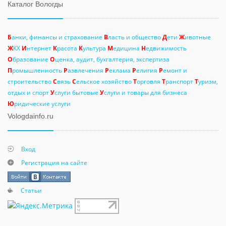
Каталог Вологды
Б
анки, финансы и страхование
В
ласть и общество
Д
ети
Ж
ивотные
Ж
КХ
И
нтернет
К
расота
К
ультура
М
едицина
Н
едвижимость
О
бразование
О
ценка, аудит, бухгалтерия, экспертиза
П
ромышленность
Р
азвлечения
Р
еклама
Р
елигия
Р
емонт и
строительство
С
вязь
С
ельское хозяйство
Т
орговля
Т
ранспорт
Т
уризм,
отдых и спорт
У
слуги бытовые
У
слуги и товары для бизнеса
Ю
ридические услуги
Vologdainfo.ru
Вход
Регистрация на сайте
Статьи