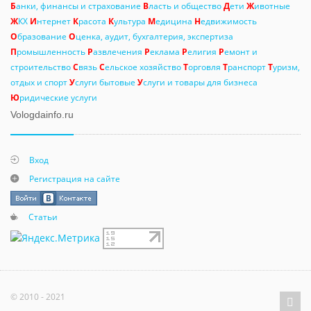
Б
анки, финансы и страхование
В
ласть и общество
Д
ети
Ж
ивотные
Ж
КХ
И
нтернет
К
расота
К
ультура
М
едицина
Н
едвижимость
О
бразование
О
ценка, аудит, бухгалтерия, экспертиза
П
ромышленность
Р
азвлечения
Р
еклама
Р
елигия
Р
емонт и
строительство
С
вязь
С
ельское хозяйство
Т
орговля
Т
ранспорт
Т
уризм,
отдых и спорт
У
слуги бытовые
У
слуги и товары для бизнеса
Ю
ридические услуги
Vologdainfo.ru
Вход
Регистрация на сайте
Статьи
© 2010 - 2021