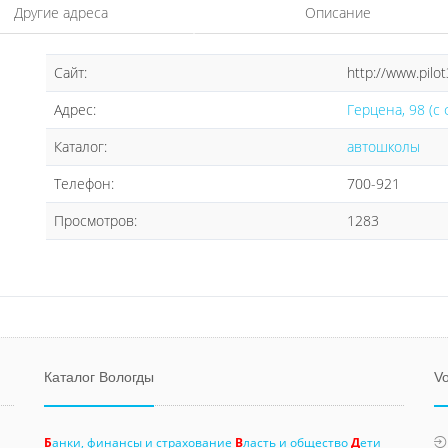
Другие адреса
Описание
Сайт:
http://www.pilot
Адрес:
Герцена, 98 (с 
Каталог:
автошколы
Телефон:
700-921
Просмотров:
1283
Каталог Вологды
Vo
Б
анки, финансы и страхование
В
ласть и общество
Д
ети