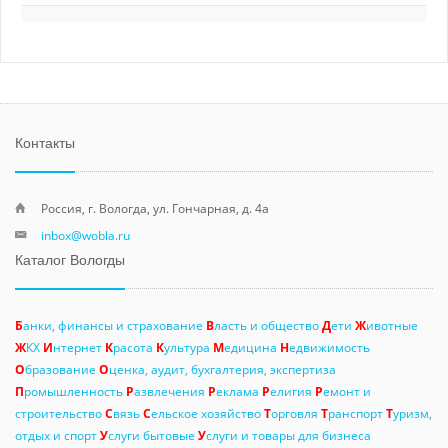
Контакты
Россия, г. Вологда, ул. Гончарная, д. 4а
inbox@wobla.ru
Каталог Вологды
Б
анки, финансы и страхование
В
ласть и общество
Д
ети
Ж
ивотные
Ж
КХ
И
нтернет
К
расота
К
ультура
М
едицина
Н
едвижимость
О
бразование
О
ценка, аудит, бухгалтерия, экспертиза
П
ромышленность
Р
азвлечения
Р
еклама
Р
елигия
Р
емонт и
строительство
С
вязь
С
ельское хозяйство
Т
орговля
Т
ранспорт
Т
уризм,
отдых и спорт
У
слуги бытовые
У
слуги и товары для бизнеса