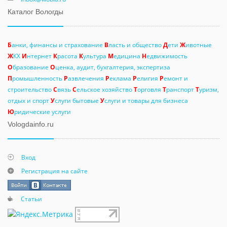
Каталог Вологды
Б
анки, финансы и страхование
В
ласть и общество
Д
ети
Ж
ивотные
Ж
КХ
И
нтернет
К
расота
К
ультура
М
едицина
Н
едвижимость
О
бразование
О
ценка, аудит, бухгалтерия, экспертиза
П
ромышленность
Р
азвлечения
Р
еклама
Р
елигия
Р
емонт и
строительство
С
вязь
С
ельское хозяйство
Т
орговля
Т
ранспорт
Т
уризм,
отдых и спорт
У
слуги бытовые
У
слуги и товары для бизнеса
Ю
ридические услуги
Vologdainfo.ru
Вход
Регистрация на сайте
Статьи