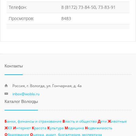
Телефон:
8 (8172) 73-84-50, 73-83-91
Просмотров:
8483
Контакты
Россия, г. Вологда, ул. Гончарная, д. 4а
inbox@wobla.ru
Каталог Вологды
Б
анки, финансы и страхование
В
ласть и общество
Д
ети
Ж
ивотные
Ж
КХ
И
нтернет
К
расота
К
ультура
М
едицина
Н
едвижимость
О
бразование
О
ценка, аудит, бухгалтерия, экспертиза