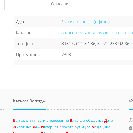
Описание
Адрес:
Луначарского, 9 (с фото!)
Каталог:
автосервисы для грузовых автомоби
Телефон:
8 (8172) 21-87-86, 8-921-238-02-86
Просмотров:
2303
Каталог Вологды
Vo
Б
анки, финансы и страхование
В
ласть и общество
Д
ети
Ж
ивотные
Ж
КХ
И
нтернет
К
расота
К
ультура
М
едицина