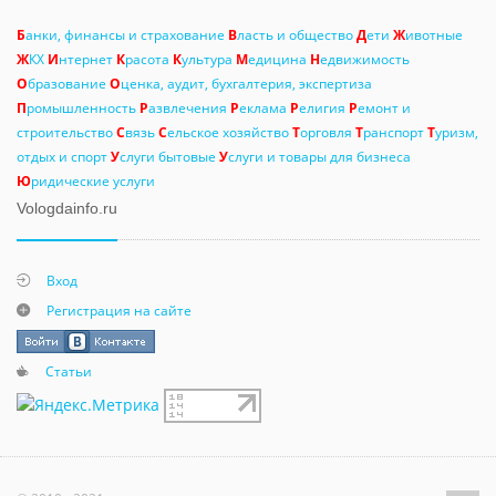
Б
анки, финансы и страхование
В
ласть и общество
Д
ети
Ж
ивотные
Ж
КХ
И
нтернет
К
расота
К
ультура
М
едицина
Н
едвижимость
О
бразование
О
ценка, аудит, бухгалтерия, экспертиза
П
ромышленность
Р
азвлечения
Р
еклама
Р
елигия
Р
емонт и
строительство
С
вязь
С
ельское хозяйство
Т
орговля
Т
ранспорт
Т
уризм,
отдых и спорт
У
слуги бытовые
У
слуги и товары для бизнеса
Ю
ридические услуги
Vologdainfo.ru
Вход
Регистрация на сайте
Статьи