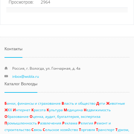
Просмотров:
2964
Контакты
Россия, г. Вологда, ул. Гончарная, д. 4а
inbox@wobla.ru
Каталог Вологды
Б
анки, финансы и страхование
В
ласть и общество
Д
ети
Ж
ивотные
Ж
КХ
И
нтернет
К
расота
К
ультура
М
едицина
Н
едвижимость
О
бразование
О
ценка, аудит, бухгалтерия, экспертиза
П
ромышленность
Р
азвлечения
Р
еклама
Р
елигия
Р
емонт и
строительство
С
вязь
С
ельское хозяйство
Т
орговля
Т
ранспорт
Т
уризм,