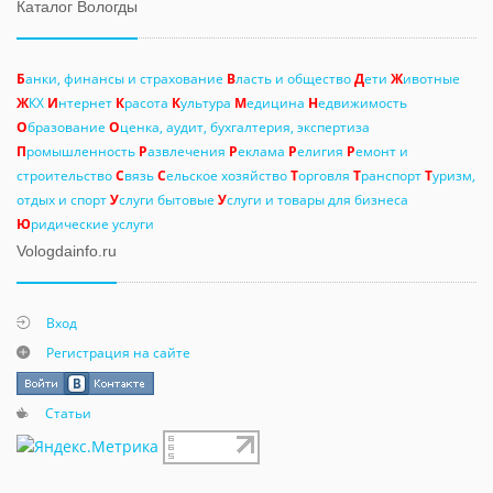
Каталог Вологды
Б
анки, финансы и страхование
В
ласть и общество
Д
ети
Ж
ивотные
Ж
КХ
И
нтернет
К
расота
К
ультура
М
едицина
Н
едвижимость
О
бразование
О
ценка, аудит, бухгалтерия, экспертиза
П
ромышленность
Р
азвлечения
Р
еклама
Р
елигия
Р
емонт и
строительство
С
вязь
С
ельское хозяйство
Т
орговля
Т
ранспорт
Т
уризм,
отдых и спорт
У
слуги бытовые
У
слуги и товары для бизнеса
Ю
ридические услуги
Vologdainfo.ru
Вход
Регистрация на сайте
Статьи