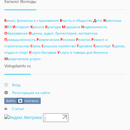
Каталог Вологды
Б
анки, финансы и страхование
В
ласть и общество
Д
ети
Ж
ивотные
Ж
КХ
И
нтернет
К
расота
К
ультура
М
едицина
Н
едвижимость
О
бразование
О
ценка, аудит, бухгалтерия, экспертиза
П
ромышленность
Р
азвлечения
Р
еклама
Р
елигия
Р
емонт и
строительство
С
вязь
С
ельское хозяйство
Т
орговля
Т
ранспорт
Т
уризм,
отдых и спорт
У
слуги бытовые
У
слуги и товары для бизнеса
Ю
ридические услуги
Vologdainfo.ru
Вход
Регистрация на сайте
Статьи