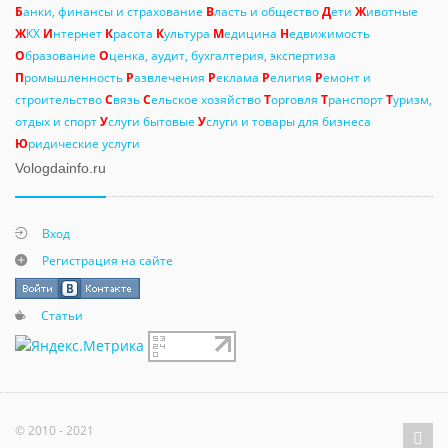
Б
анки, финансы и страхование
В
ласть и общество
Д
ети
Ж
ивотные
Ж
КХ
И
нтернет
К
расота
К
ультура
М
едицина
Н
едвижимость
О
бразование
О
ценка, аудит, бухгалтерия, экспертиза
П
ромышленность
Р
азвлечения
Р
еклама
Р
елигия
Р
емонт и
строительство
С
вязь
С
ельское хозяйство
Т
орговля
Т
ранспорт
Т
уризм,
отдых и спорт
У
слуги бытовые
У
слуги и товары для бизнеса
Ю
ридические услуги
Vologdainfo.ru
Вход
Регистрация на сайте
Статьи
© 2010 - 2021