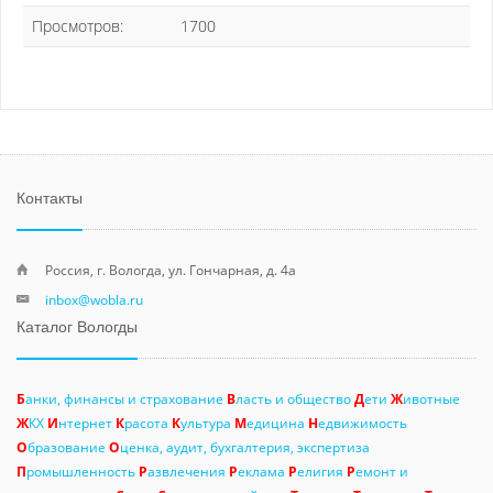
Просмотров:
1700
Контакты
Россия, г. Вологда, ул. Гончарная, д. 4а
inbox@wobla.ru
Каталог Вологды
Б
анки, финансы и страхование
В
ласть и общество
Д
ети
Ж
ивотные
Ж
КХ
И
нтернет
К
расота
К
ультура
М
едицина
Н
едвижимость
О
бразование
О
ценка, аудит, бухгалтерия, экспертиза
П
ромышленность
Р
азвлечения
Р
еклама
Р
елигия
Р
емонт и