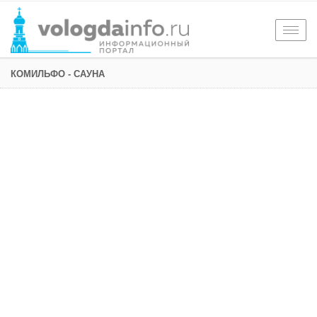
Togg
navig
КОМИЛЬФО - САУНА