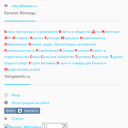
inbox@wobla.ru
Каталог Вологды
Б
анки, финансы и страхование
В
ласть и общество
Д
ети
Ж
ивотные
Ж
КХ
И
нтернет
К
расота
К
ультура
М
едицина
Н
едвижимость
О
бразование
О
ценка, аудит, бухгалтерия, экспертиза
П
ромышленность
Р
азвлечения
Р
еклама
Р
елигия
Р
емонт и
строительство
С
вязь
С
ельское хозяйство
Т
орговля
Т
ранспорт
Т
уризм,
отдых и спорт
У
слуги бытовые
У
слуги и товары для бизнеса
Ю
ридические услуги
Vologdainfo.ru
Вход
Регистрация на сайте
Статьи