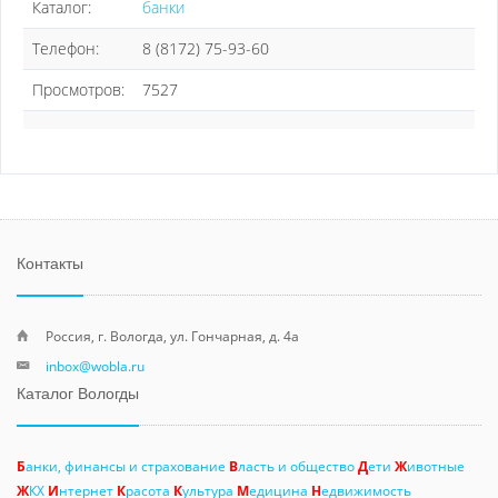
Каталог:
банки
Телефон:
8 (8172) 75-93-60
Просмотров:
7527
Контакты
Россия, г. Вологда, ул. Гончарная, д. 4а
inbox@wobla.ru
Каталог Вологды
Б
анки, финансы и страхование
В
ласть и общество
Д
ети
Ж
ивотные
Ж
КХ
И
нтернет
К
расота
К
ультура
М
едицина
Н
едвижимость