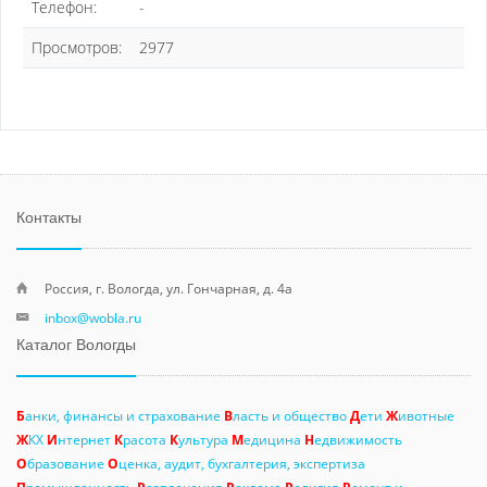
Телефон:
-
Просмотров:
2977
Контакты
Россия, г. Вологда, ул. Гончарная, д. 4а
inbox@wobla.ru
Каталог Вологды
Б
анки, финансы и страхование
В
ласть и общество
Д
ети
Ж
ивотные
Ж
КХ
И
нтернет
К
расота
К
ультура
М
едицина
Н
едвижимость
О
бразование
О
ценка, аудит, бухгалтерия, экспертиза