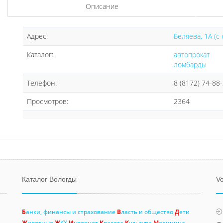
Описание
Адрес:
Беляева, 1А (с 
Каталог:
автопрокат
ломбарды
Телефон:
8 (8172) 74-88
Просмотров:
2364
Каталог Вологды
Vo
Б
анки, финансы и страхование
В
ласть и общество
Д
ети
Ж
ивотные
Ж
КХ
И
нтернет
К
расота
К
ультура
М
едицина