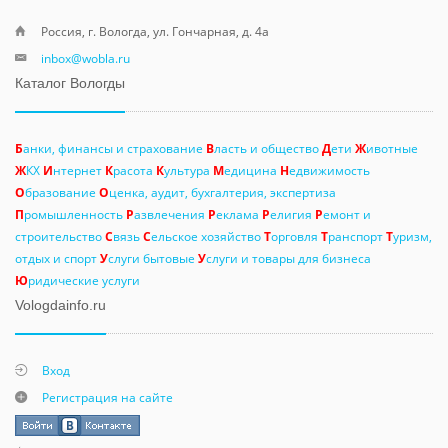
Россия, г. Вологда, ул. Гончарная, д. 4а
inbox@wobla.ru
Каталог Вологды
Б
анки, финансы и страхование
В
ласть и общество
Д
ети
Ж
ивотные
Ж
КХ
И
нтернет
К
расота
К
ультура
М
едицина
Н
едвижимость
О
бразование
О
ценка, аудит, бухгалтерия, экспертиза
П
ромышленность
Р
азвлечения
Р
еклама
Р
елигия
Р
емонт и
строительство
С
вязь
С
ельское хозяйство
Т
орговля
Т
ранспорт
Т
уризм,
отдых и спорт
У
слуги бытовые
У
слуги и товары для бизнеса
Ю
ридические услуги
Vologdainfo.ru
Вход
Регистрация на сайте