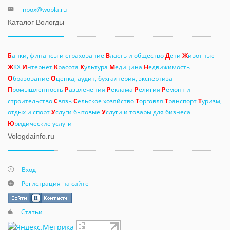
inbox@wobla.ru
Каталог Вологды
Б
анки, финансы и страхование
В
ласть и общество
Д
ети
Ж
ивотные
Ж
КХ
И
нтернет
К
расота
К
ультура
М
едицина
Н
едвижимость
О
бразование
О
ценка, аудит, бухгалтерия, экспертиза
П
ромышленность
Р
азвлечения
Р
еклама
Р
елигия
Р
емонт и
строительство
С
вязь
С
ельское хозяйство
Т
орговля
Т
ранспорт
Т
уризм,
отдых и спорт
У
слуги бытовые
У
слуги и товары для бизнеса
Ю
ридические услуги
Vologdainfo.ru
Вход
Регистрация на сайте
Статьи